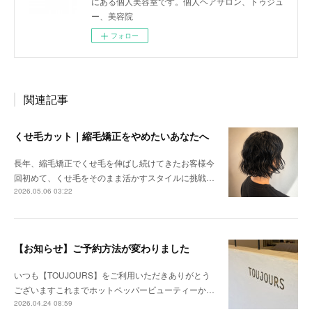
にある個人美容室です。個人ヘアサロン、トゥジュ
ー、美容院
フォロー
関連記事
くせ毛カット｜縮毛矯正をやめたいあなたへ
長年、縮毛矯正でくせ毛を伸ばし続けてきたお客様今
回初めて、くせ毛をそのまま活かすスタイルに挑戦…
2026.05.06 03:22
【お知らせ】ご予約方法が変わりました
いつも【TOUJOURS】をご利用いただきありがとう
ございますこれまでホットペッパービューティーか…
2026.04.24 08:59