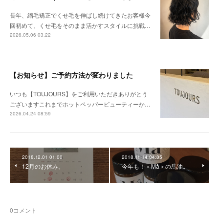
長年、縮毛矯正でくせ毛を伸ばし続けてきたお客様今
回初めて、くせ毛をそのまま活かすスタイルに挑戦…
2026.05.06 03:22
【お知らせ】ご予約方法が変わりました
いつも【TOUJOURS】をご利用いただきありがとう
ございますこれまでホットペッパービューティーか…
2026.04.24 08:59
2018.12.01 01:00
2018.11.14 04:05
12月のお休み。
今年も！＜Mâ＞の馬油。
0
コメント