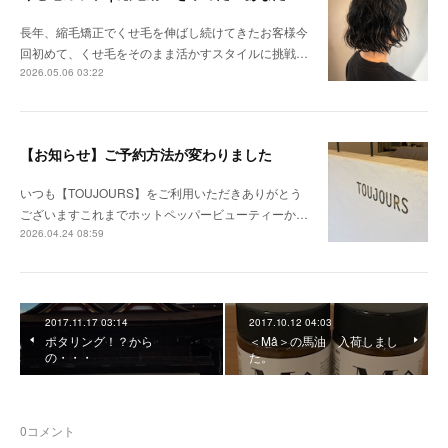
長年、縮毛矯正でくせ毛を伸ばし続けてきたお客様今
回初めて、くせ毛をそのまま活かすスタイルに挑戦…
2026.05.06 03:22
【お知らせ】ご予約方法が変わりました
いつも【TOUJOURS】をご利用いただきありがとう
ございますこれまでホットペッパービューティーか…
2026.04.24 08:59
2017.11.17 03:14
2017.10.12 04:03
ポタリング！？から
＜Mâ＞の馬油 入荷しまし
の・・・
た。
0
コメント