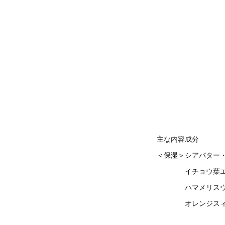
主な内容成分
＜保湿＞シアバター
イチョウ葉エキス
ハマメリスウォー
オレンジスィート