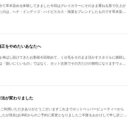
めて草木染めを体験してきました今回はグレイカラーにそのまま重ねる形で仕上が
たのは、ヘナ・インディゴ・ハイビスカス・海藻をブレンドしたものです草木染…
矯正をやめたいあなたへ
を伸ばし続けてきたお客様今回初めて、くせ毛をそのまま活かすスタイルに挑戦し
は「扱いにくいもの」ではなく、カット次第でその方だけの個性になりますウェ…
方法が変わりました
S】をご利用いただきありがとうございますこれまでホットペッパービューティーから
したが現在はLINEからのご予約に変更となりましたご不便をおかけして申し訳ご…