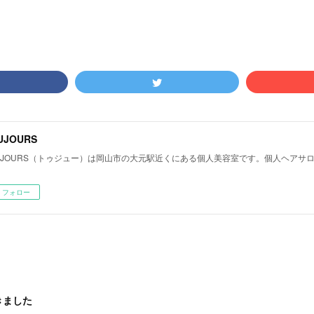
UJOURS
UJOURS（トゥジュー）は岡山市の大元駅近くにある個人美容室です。個人ヘアサ
フォロー
きました