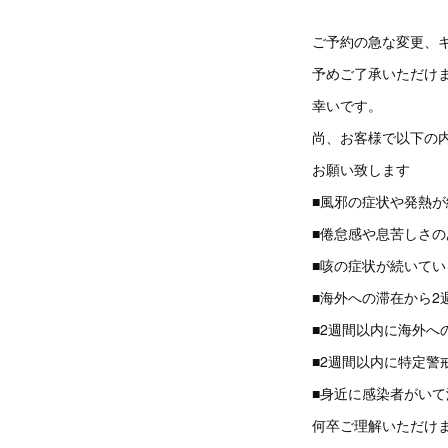
ご予約の急な変更、
予めご了承いただけ
幸いです。
尚、お客様で以下の
お願い致します
■風邪の症状や発熱
■倦怠感や息苦しさの
■咳の症状が続いてい
■海外への滞在から2
■2週間以内に海外へ
■2週間以内に特定警
■身近に感染者がい
何卒ご理解いただけ